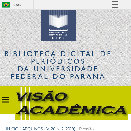
BRASIL
Simplifique!
Comunica BR
Participe
Acesso à informação
Legislação
BIBLIOTECA DIGITAL
DE
Canais
PERIÓDICOS
DA UNIVERSIDADE
FEDERAL DO PARANÁ
INÍCIO
/
ARQUIVOS
/
V. 20 N. 2 (2019)
/
Revisão