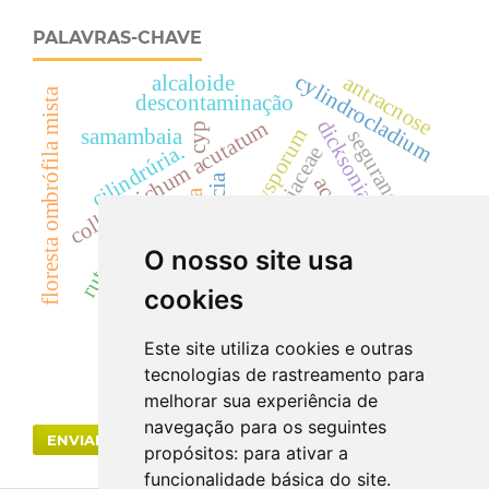
PALAVRAS-CHAVE
cylindrocladium
antracnose
alcaloide
floresta ombrófila mista
descontaminação
dicksonia sellowiana
colletotrichum acutatum
cyp
fusarium oxysporum
samambaia
segurança
cilindrúria.
dicksoniaceae
eficácia
acácias
creatinina
hematúria
uréia
rutaceae
O nosso site usa
drogas vegetais
landrace
cookies
anti-hipertensivo
Este site utiliza cookies e outras
tecnologias de rastreamento para
melhorar sua experiência de
navegação para os seguintes
ENVIAR SUBMISSÃO
propósitos:
para ativar a
funcionalidade básica do site
.