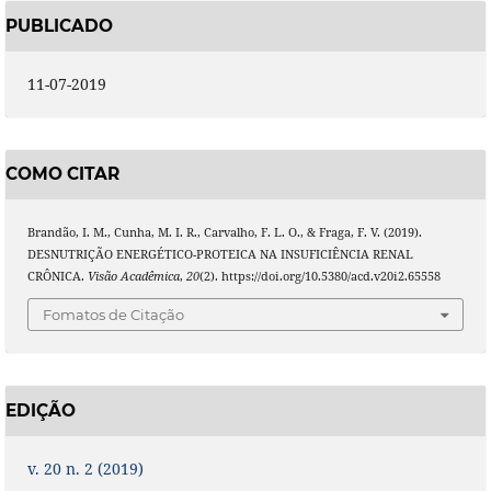
PUBLICADO
11-07-2019
COMO CITAR
Brandão, I. M., Cunha, M. I. R., Carvalho, F. L. O., & Fraga, F. V. (2019).
DESNUTRIÇÃO ENERGÉTICO-PROTEICA NA INSUFICIÊNCIA RENAL
CRÔNICA.
Visão Acadêmica
,
20
(2). https://doi.org/10.5380/acd.v20i2.65558
Fomatos de Citação
EDIÇÃO
v. 20 n. 2 (2019)