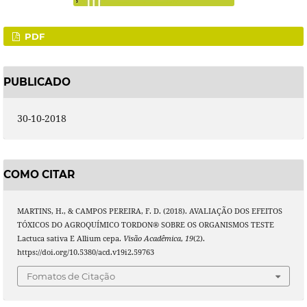
PDF
PUBLICADO
30-10-2018
COMO CITAR
MARTINS, H., & CAMPOS PEREIRA, F. D. (2018). AVALIAÇÃO DOS EFEITOS
TÓXICOS DO AGROQUÍMICO TORDON® SOBRE OS ORGANISMOS TESTE
Lactuca sativa E Allium cepa.
Visão Acadêmica
,
19
(2).
https://doi.org/10.5380/acd.v19i2.59763
Fomatos de Citação