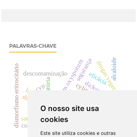
PALAVRAS-CHAVE
segurança
alcaloide
fusarium oxysporum
drogas vegetais
dismorfismo eritrocitário
descontaminação
eficácia
hematúria
dicksoniaceae
cylindrocladium
cyp
landrace
cilindrúria.
dicksonia sellowiana
uréia
acácias
O nosso site usa
rutaceae
creatinina
samambaia
cookies
coliformes
Este site utiliza cookies e outras