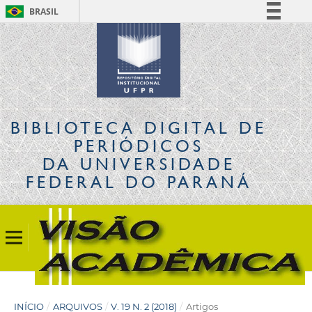
BRASIL
Simplifique!
Comunica BR
Participe
Acesso à informação
Legislação
BIBLIOTECA DIGITAL
DE
Canais
PERIÓDICOS
DA UNIVERSIDADE
FEDERAL DO PARANÁ
INÍCIO
/
ARQUIVOS
/
V. 19 N. 2 (2018)
/
Artigos