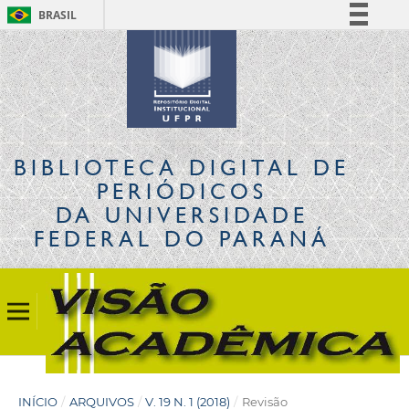
BRASIL
Simplifique!
Comunica BR
Participe
Acesso à informação
Legislação
BIBLIOTECA DIGITAL
DE
Canais
PERIÓDICOS
DA UNIVERSIDADE
FEDERAL DO PARANÁ
INÍCIO
/
ARQUIVOS
/
V. 19 N. 1 (2018)
/
Revisão