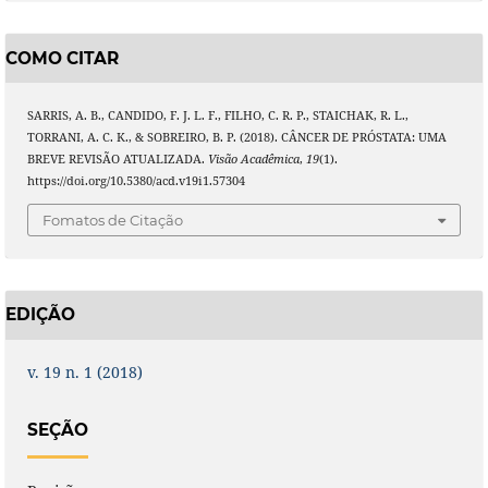
COMO CITAR
SARRIS, A. B., CANDIDO, F. J. L. F., FILHO, C. R. P., STAICHAK, R. L.,
TORRANI, A. C. K., & SOBREIRO, B. P. (2018). CÂNCER DE PRÓSTATA: UMA
BREVE REVISÃO ATUALIZADA.
Visão Acadêmica
,
19
(1).
https://doi.org/10.5380/acd.v19i1.57304
Fomatos de Citação
EDIÇÃO
v. 19 n. 1 (2018)
SEÇÃO