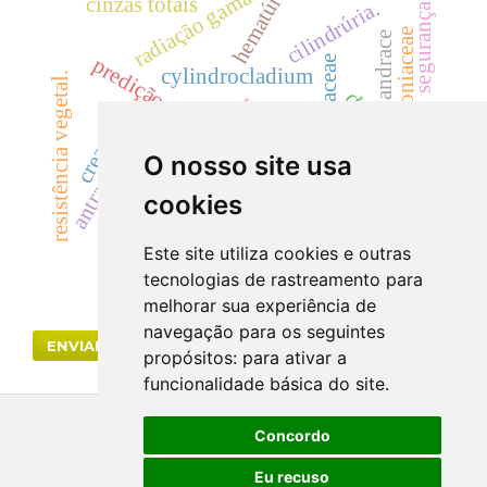
hematúria
radiação gama
cinzas totais
cilindrúria.
segurança
bignoniaceae
landrace
predição de interações moleculares
dicksoniaceae
cylindrocladium
resistência vegetal.
drogas vegetais
uréia
creatinina
acácias
zanthoxylum
samambaia
antracnose
cyp
O nosso site usa
rutaceae
eficácia
cookies
mata atlântica.
Este site utiliza cookies e outras
tecnologias de rastreamento para
melhorar sua experiência de
navegação para os seguintes
ENVIAR SUBMISSÃO
propósitos:
para ativar a
funcionalidade básica do site
.
Concordo
Eu recuso