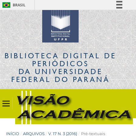
BRASIL
Simplifique!
Comunica BR
Participe
Acesso à informação
Legislação
BIBLIOTECA DIGITAL
DE
Canais
PERIÓDICOS
DA UNIVERSIDADE
FEDERAL DO PARANÁ
INÍCIO
/
ARQUIVOS
/
V. 17 N. 3 (2016)
/
Pré-textuais