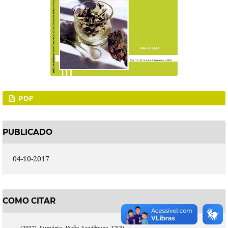
PDF
PUBLICADO
04-10-2017
COMO CITAR
., . (2017). Sumário.
Visão Acadêmica
,
17
(3).