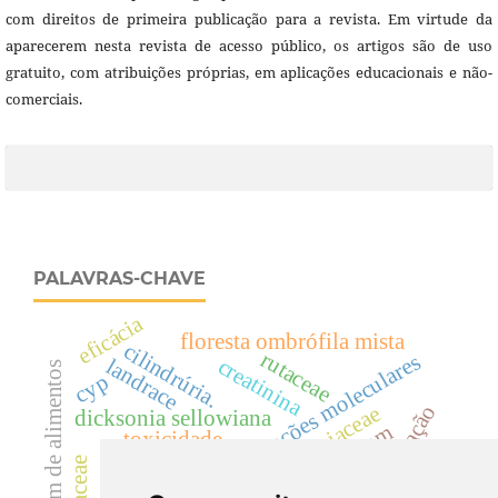
com direitos de primeira publicação para a revista. Em virtude da
aparecerem nesta revista de acesso público, os artigos são de uso
gratuito, com atribuições próprias, em aplicações educacionais e não-
comerciais.
PALAVRAS-CHAVE
eficácia
floresta ombrófila mista
cilindrúria.
rutaceae
predição de interações moleculares
creatinina
landrace
rotulagem de alimentos
cyp
descontaminação
dicksoniaceae
dicksonia sellowiana
colletotrichum acutatum
toxicidade.
samambaia
hematúria
acácias