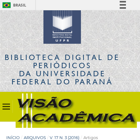
BRASIL
Simplifique!
Comunica BR
Participe
Acesso à informação
Legislação
BIBLIOTECA DIGITAL
DE
Canais
PERIÓDICOS
DA UNIVERSIDADE
FEDERAL DO PARANÁ
INÍCIO
/
ARQUIVOS
/
V. 17 N. 3 (2016)
/
Artigos