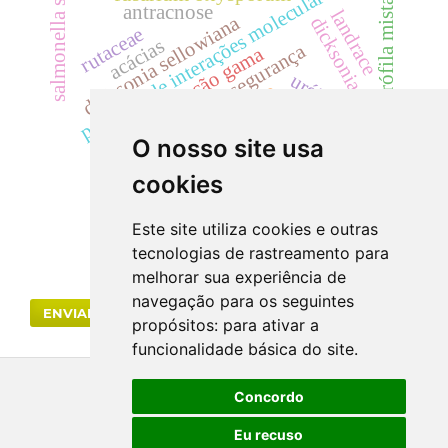
predição de interações moleculares
salmonella sp
floresta ombrófila mista
antracnose
landrace
dicksonia sellowiana
dicksoniaceae
rutaceae
acácias
segurança
radiação gama
uréia
creatinina
cyp
cilindrúria.
cylindrocladium
descontaminação
mata atlântica.
hematúria
O nosso site usa
eficácia
cookies
Este site utiliza cookies e outras
tecnologias de rastreamento para
melhorar sua experiência de
navegação para os seguintes
ENVIAR SUBMISSÃO
propósitos:
para ativar a
funcionalidade básica do site
.
Concordo
Eu recuso