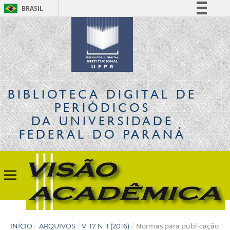
BRASIL
Simplifique!
Comunica BR
Participe
Acesso à informação
Legislação
BIBLIOTECA DIGITAL
DE
Canais
PERIÓDICOS
DA UNIVERSIDADE
FEDERAL DO PARANÁ
INÍCIO
/
ARQUIVOS
/
V. 17 N. 1 (2016)
/
Normas para publicação