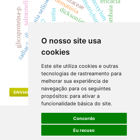
dicksonia sellowiana
zanthoxylum
colletotrichum acutatum
salmonella sp
rutaceae
hematúria
eficácia
samambaia
glicoproteína-p.
dicksoniaceae
uréia
cylindrocladium
creatinina
radiação gama
acácias
alcaloide
cyp
landrace
O nosso site usa
cilindrúria.
cookies
resistência vegetal.
Este site utiliza cookies e outras
tecnologias de rastreamento para
melhorar sua experiência de
navegação para os seguintes
ENVIAR SUBMISSÃO
propósitos:
para ativar a
funcionalidade básica do site
.
Concordo
Eu recuso