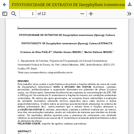
FITOTOXICIDADE DE EXTRATOS DE Dasyphyllum tomentosum (Spreng). Cabrera