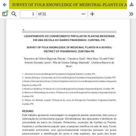
SURVEY OF FOLK KNOWLEDGE OF MEDICINAL PLANTS IN A SCHOOL DISTRICT OF PINHEIRINHO, CURITIBA-PR.