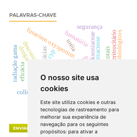
PALAVRAS-CHAVE
segurança
fusarium oxysporum
hematúria
dismorfismo eritrocitário
imunobiológicos
dicksoniaceae
antracnose
uréia
descontaminação
drogas vegetais
radiação gama
acácias
cinzas totais
cyp
cylindrocladium
landrace
rutaceae
eficácia
creatinina
O nosso site usa
cilindrúria.
dicksonia sellowiana
cookies
colletotrichum acutatum
Este site utiliza cookies e outras
tecnologias de rastreamento para
melhorar sua experiência de
navegação para os seguintes
ENVIAR SUBMISSÃO
propósitos:
para ativar a