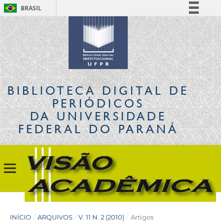
BRASIL
Simplifique!
Comunica BR
Participe
Acesso à informação
Legislação
BIBLIOTECA DIGITAL
DE
Canais
PERIÓDICOS
DA UNIVERSIDADE
FEDERAL DO PARANÁ
INÍCIO
/
ARQUIVOS
/
V. 11 N. 2 (2010)
/
Artigos