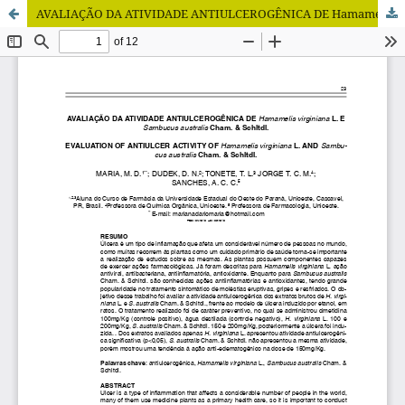
AVALIAÇÃO DA ATIVIDADE ANTIULCEROGÊNICA DE Hamamelis virginiana L. E Sambucus australis Cham. & Schltdl.