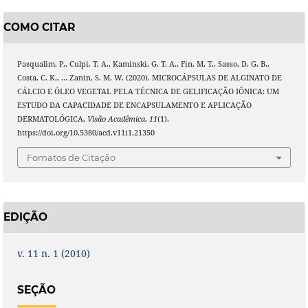
COMO CITAR
Pasqualim, P., Culpi, T. A., Kaminski, G. T. A., Fin, M. T., Sasso, D. G. B.,
Costa, C. K., … Zanin, S. M. W. (2020). MICROCÁPSULAS DE ALGINATO DE
CÁLCIO E ÓLEO VEGETAL PELA TÉCNICA DE GELIFICAÇÃO IÔNICA: UM
ESTUDO DA CAPACIDADE DE ENCAPSULAMENTO E APLICAÇÃO
DERMATOLÓGICA.
Visão Acadêmica
,
11
(1).
https://doi.org/10.5380/acd.v11i1.21350
Fomatos de Citação
EDIÇÃO
v. 11 n. 1 (2010)
SEÇÃO