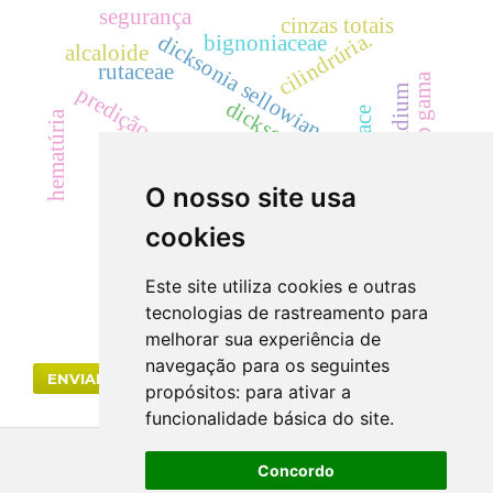
segurança
cinzas totais
cilindrúria.
dicksonia sellowiana
bignoniaceae
alcaloide
rutaceae
radiação gama
predição de interações moleculares
cylindrocladium
dicksoniaceae
landrace
hematúria
cyp
zanthoxylum
creatinina
uréia
eficácia
acácias
O nosso site usa
cookies
drogas vegetais
Este site utiliza cookies e outras
tecnologias de rastreamento para
melhorar sua experiência de
navegação para os seguintes
ENVIAR SUBMISSÃO
propósitos:
para ativar a
funcionalidade básica do site
.
Concordo