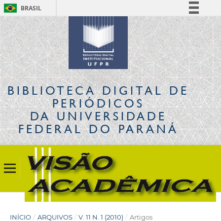
BRASIL
Simplifique!
Comunica BR
Participe
Acesso à informação
Legislação
BIBLIOTECA DIGITAL
DE
Canais
PERIÓDICOS
DA UNIVERSIDADE
FEDERAL DO PARANÁ
INÍCIO
/
ARQUIVOS
/
V. 11 N. 1 (2010)
/
Artigos