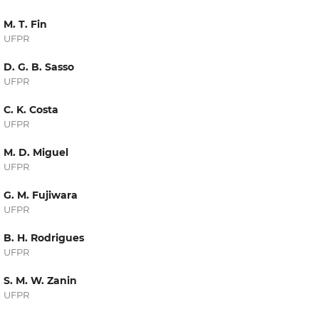
M. T. Fin
UFPR
D. G. B. Sasso
UFPR
C. K. Costa
UFPR
M. D. Miguel
UFPR
G. M. Fujiwara
UFPR
B. H. Rodrigues
UFPR
S. M. W. Zanin
UFPR