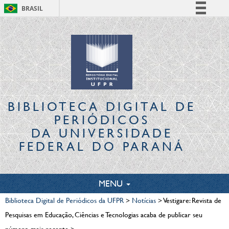
BRASIL
Simplifique!
Comunica BR
Participe
Acesso à informação
Legislação
Canais
BIBLIOTECA DIGITAL
DE
PERIÓDICOS
DA UNIVERSIDADE
FEDERAL DO PARANÁ
TOGGLE
MENU
NAVIGATION
Biblioteca Digital de Periódicos da UFPR
>
Notícias
>
Vestigare: Revista de
Pesquisas em Educação, Ciências e Tecnologias acaba de publicar seu
número mais recente
>