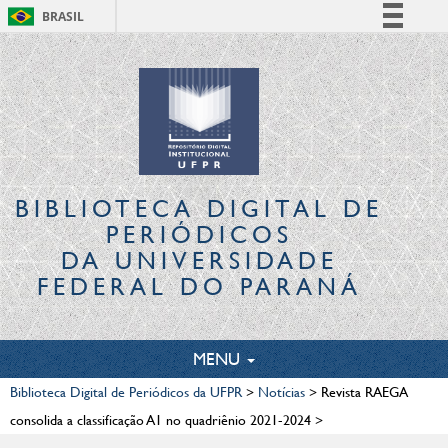
BRASIL
Simplifique!
Comunica BR
Participe
Acesso à informação
Legislação
Canais
BIBLIOTECA DIGITAL
DE
PERIÓDICOS
DA UNIVERSIDADE
FEDERAL DO PARANÁ
TOGGLE
MENU
NAVIGATION
Biblioteca Digital de Periódicos da UFPR
>
Notícias
>
Revista RAEGA
consolida a classificação A1 no quadriênio 2021-2024
>