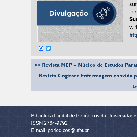
sum
int
Su
v.
htt
Facebook
Twitter
<< Revista NEP – Núcleo de Estudos Para
Revista Cogitare Enfermagem convida p
t
Biblioteca Digital de Periódicos da Universidad
ISSN 2764-9792
E-mail: periodicos@ufpr.br