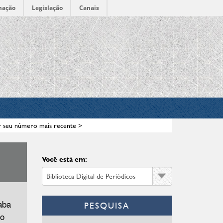
mação
Legislação
Canais
ar seu número mais recente
>
Você está em:
aba
PESQUISA
no