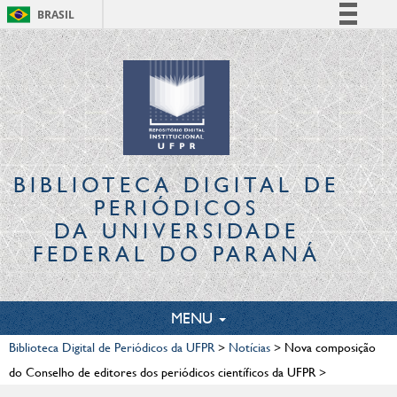
BRASIL
Simplifique!
Comunica BR
Participe
Acesso à informação
Legislação
Canais
BIBLIOTECA DIGITAL
DE
PERIÓDICOS
DA UNIVERSIDADE
FEDERAL DO PARANÁ
TOGGLE
MENU
NAVIGATION
Biblioteca Digital de Periódicos da UFPR
>
Notícias
>
Nova composição
do Conselho de editores dos periódicos científicos da UFPR
>