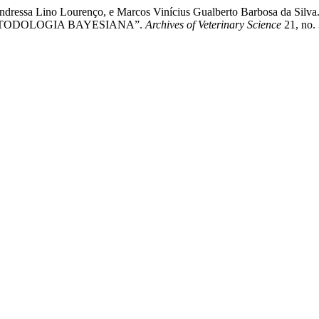
niela Andressa Lino Lourenço, e Marcos Vinícius Gualberto Bar
TODOLOGIA BAYESIANA”.
Archives of Veterinary Science
21, no.