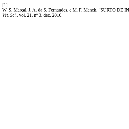
[1]
W. S. Marçal, J. A. da S. Fernandes, e M. F. Menck, “
Vet. Sci.
, vol. 21, nº 3, dez. 2016.