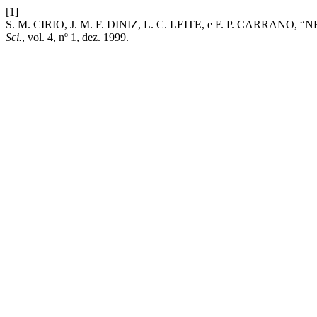
[1]
S. M. CIRIO, J. M. F. DINIZ, L. C. LEITE, e F. P. CARR
Sci.
, vol. 4, nº 1, dez. 1999.