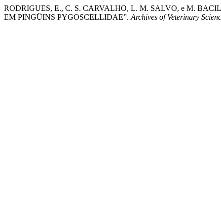
RODRIGUES, E., C. S. CARVALHO, L. M. SALVO, e M. BA
EM PINGÜINS PYGOSCELLIDAE”.
Archives of Veterinary Scien