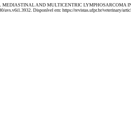
S, S. D. MEDIASTINAL AND MULTICENTRIC LYMPHOSARCOMA 
80/avs.v6i1.3932. Disponível em: https://revistas.ufpr.br/veterinary/art