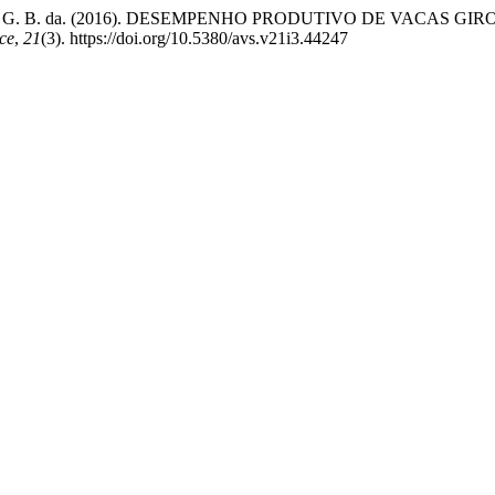
 & Silva, M. V. G. B. da. (2016). DESEMPENHO PRODUTIVO D
nce
,
21
(3). https://doi.org/10.5380/avs.v21i3.44247