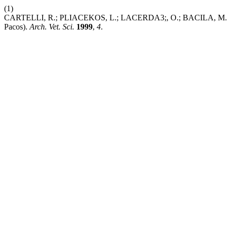
(1)
CARTELLI, R.; PLIACEKOS, L.; LACERDA3;, O.; BACILA
Pacos).
Arch. Vet. Sci.
1999
,
4
.