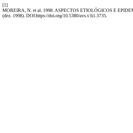
[1]
MOREIRA, N. et al. 1998. ASPECTOS ETIOLÓGICOS E EP
(dez. 1998). DOI:https://doi.org/10.5380/avs.v3i1.3735.