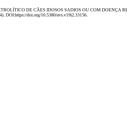
ICO E ELETROLÍTICO DE CÃES IDOSOS SADIOS OU COM DOEN
14). DOI:https://doi.org/10.5380/avs.v19i2.33156.