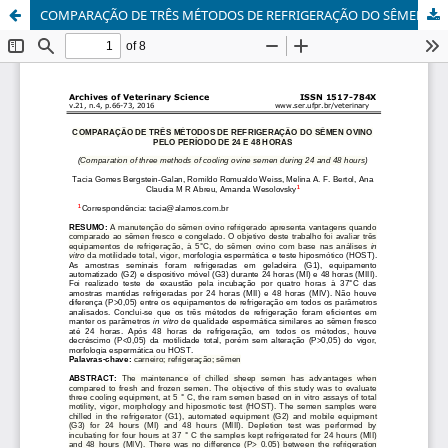
COMPARAÇÃO DE TRÊS MÉTODOS DE REFRIGERAÇÃO DO SÊMEN OVINO PELO PERÍODO DE 24 E 48 HORAS.