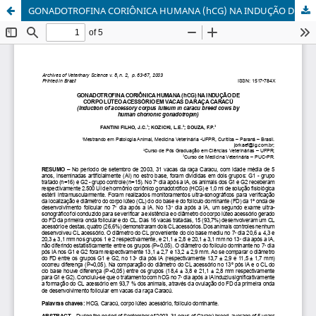
GONADOTROFINA CORIÔNICA HUMANA (hCG) NA INDUÇÃO DE CORPO LÚTEO ACESSÓRIO EM VACAS DA RAÇA CARACÚ