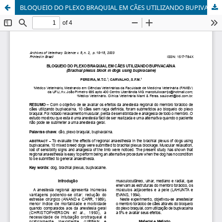
BLOQUEIO DO PLEXO BRAQUIAL EM CÃES UTILIZANDO BUPIVACAÍNA