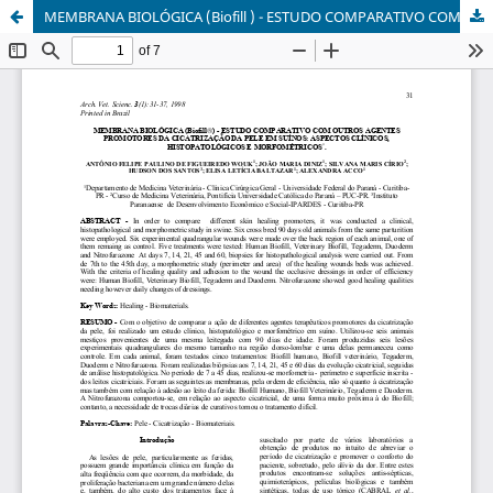
MEMBRANA BIOLÓGICA (Biofill ) - ESTUDO COMPARATIVO COM OUTROS AGENTES PROMOTORES DA CICATRIZAÇÃO DA PELE EM SUÍNOS: ASPECTOS CLÍNICOS, HISTOPATOLÓGICOS E MORFOMÉTRICOS