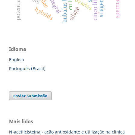
bubalus bubalis
culling
ovaries
silagem
silage
hybrids
Idioma
English
Português (Brasil)
Enviar Submissão
Mais lidos
N-acetilcisteína - ação antioxidante e utilização na clínica