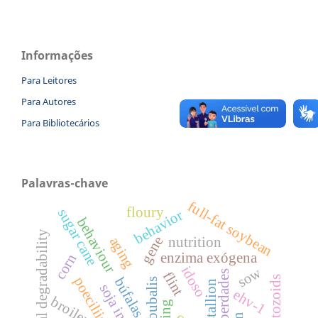
Informações
Para Leitores
Para Autores
Para Bibliotecários
Palavras-chave
full-fat soybean
floury
sugar cane
behavior
behaviour
potential degradability
gene
aging
nutrition
enzima exógena
corn
idoso
sow
cinco liberdades
flint
spermatozoids
poeciliidae
búfalas
stallion
soja integral
ehv-1
broilers