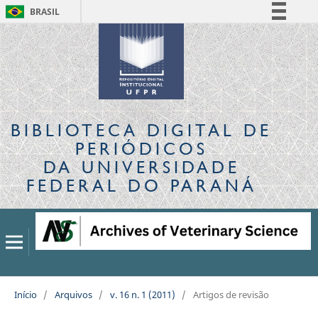
BRASIL
Simplifique!
Comunica BR
Participe
Acesso à informação
Legislação
BIBLIOTECA DIGITAL
DE
Canais
PERIÓDICOS
DA UNIVERSIDADE
FEDERAL DO PARANÁ
Início
/
Arquivos
/
v. 16 n. 1 (2011)
/
Artigos de revisão