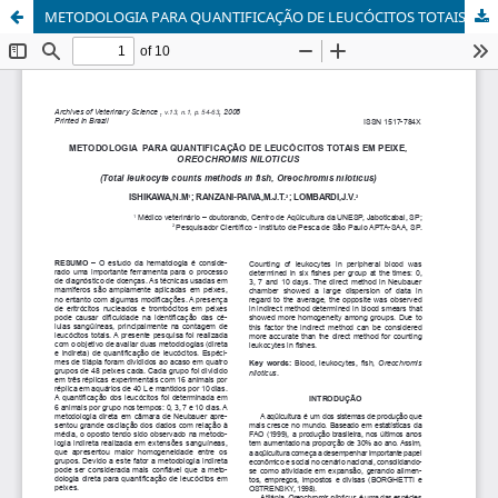
METODOLOGIA PARA QUANTIFICAÇÃO DE LEUCÓCITOS TOTAIS EM PEIXE, <i>OREOCHROMIS NILOTICUS</i>