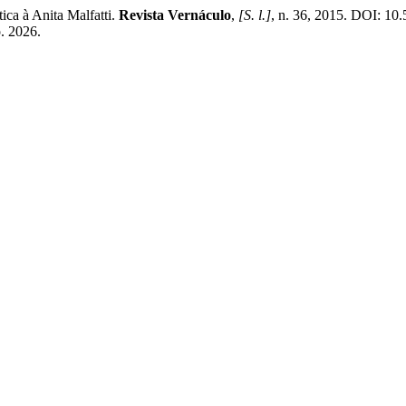
ca à Anita Malfatti.
Revista Vernáculo
,
[S. l.]
, n. 36, 2015. DOI: 10
o. 2026.