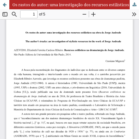
Os rastos do autor: uma investigação dos recursos estilísticos na obra de Jorge Andrade