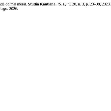
ade do mal moral.
Studia Kantiana
,
[S. l.]
, v. 20, n. 3, p. 23–38, 20
6 ago. 2026.