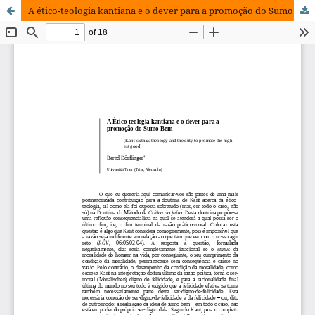
A ético-teologia kantiana e o dever para a promoção do Sumo Bem