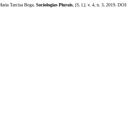
Maria Tarcisa Bega.
Sociologias Plurais
,
[S. l.]
, v. 4, n. 3, 2019. DOI: