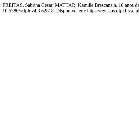
FREITAS, Sabrina Cesar; MATTAR, Kamille Brescansin. 10 anos de Se
10.5380/sclplr.v4i3.62818. Disponível em: https://revistas.ufpr.br/scl