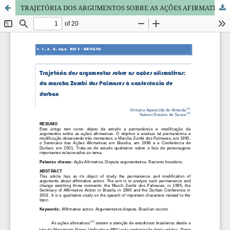
TRAJETÓRIA DOS ARGUMENTOS SOBRE AS AÇÕES AFIRMATIVAS: DA MARCHA ZUMBI DOS PALMARES À CONFERÊNCIA DE DURBAN