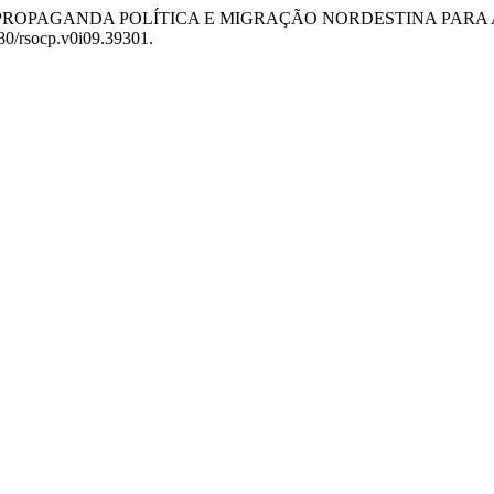
RRACHA: PROPAGANDA POLÍTICA E MIGRAÇÃO NORDESTINA P
380/rsocp.v0i09.39301.