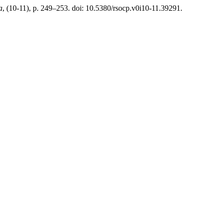
a
, (10-11), p. 249–253. doi: 10.5380/rsocp.v0i10-11.39291.