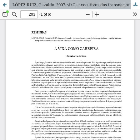
LÓPEZ-RUIZ, Osvaldo. 2007. <i>Os executivos das transnacionais e o espírito do capitalismo : capital humano e empreendedorismo como valores sociais.</i>