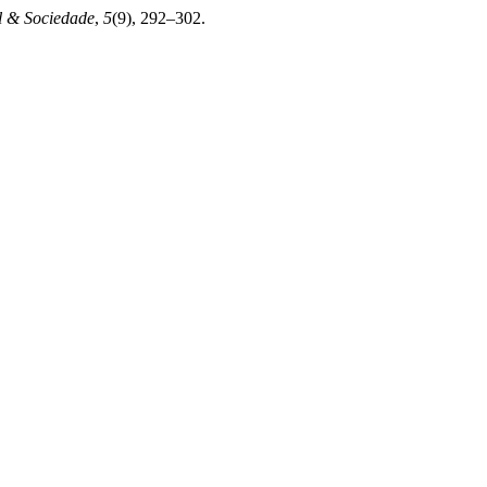
al & Sociedade
,
5
(9), 292–302.