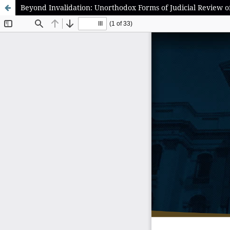
Beyond Invalidation: Unorthodox Forms of Judicial Review 