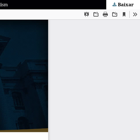
Baixar
lism