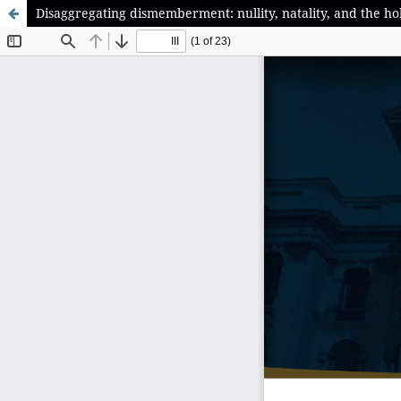
Disaggregating dismemberment: nullity, natality, and the hol