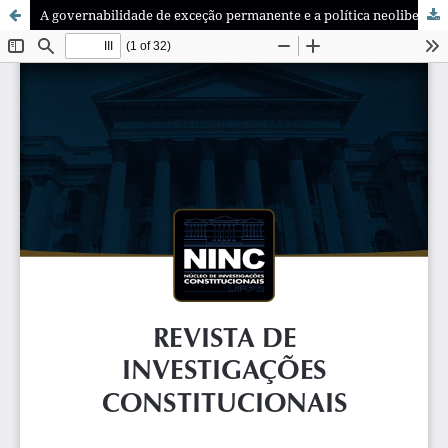
A governabilidade de exceção permanente e a política neoliberal de gestão dos indesejáveis no Brasil