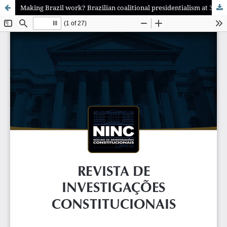
Making Brazil work? Brazilian coalitional presidentialism at 30 and its post-Lava Jato prospects