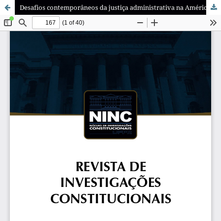
Desafios contemporâneos da justiça administrativa na América Latina