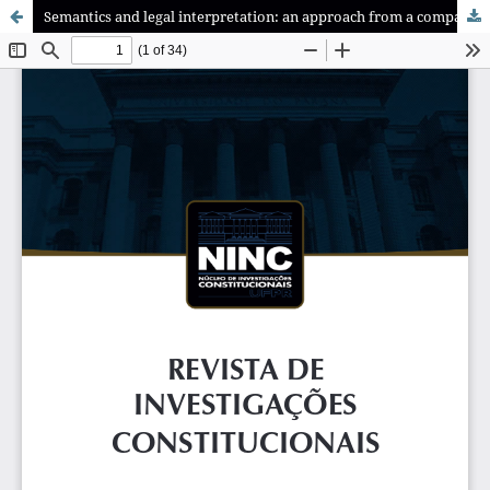
Semantics and legal interpretation: an approach from a comparative study of the value of embryonic life under the Argentine and U.S. constitutional case law