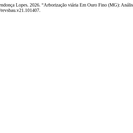
e Mendonça Lopes. 2026. “Arborização viária Em Ouro Fino (MG): Anál
0/revsbau.v21.101407.