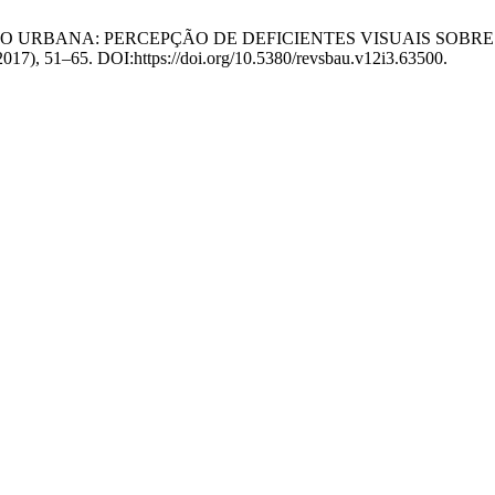
RIZAÇÃO URBANA: PERCEPÇÃO DE DEFICIENTES VISUAIS SO
. 2017), 51–65. DOI:https://doi.org/10.5380/revsbau.v12i3.63500.