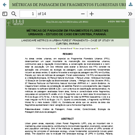
MÉTRICAS DE PAISAGEM EM FRAGMENTOS FLORESTAIS URBANOS – ESTUDO DE CASO EM CURITIBA, PARANÁ