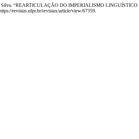
lene Elisa da Silva. “REARTICULAÇÃO DO IMPERIALISMO LINGU
ps://revistas.ufpr.br/revistax/article/view/67359.